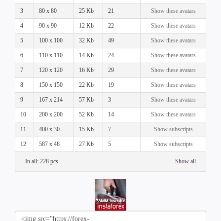
3
80 x 80
25 Kb
21
Show these avatars
4
90 x 90
12 Kb
22
Show these avatars
5
100 x 100
32 Kb
49
Show these avatars
6
110 x 110
14 Kb
24
Show these avatars
7
120 x 120
16 Kb
29
Show these avatars
8
150 x 150
22 Kb
19
Show these avatars
9
167 x 214
57 Kb
3
Show these avatars
10
200 x 200
52 Kb
14
Show these avatars
11
400 x 30
15 Kb
7
Show subscripts
12
587 x 48
27 Kb
5
Show subscripts
In all: 228 pcs.
Show all